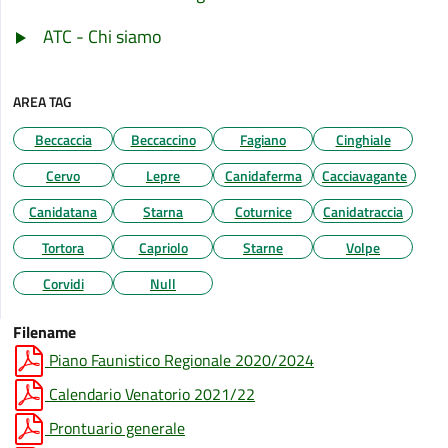
ATC - Chi siamo
AREA TAG
Beccaccia
Beccaccino
Fagiano
Cinghiale
Cervo
Lepre
Canidaferma
Cacciavagante
Canidatana
Starna
Coturnice
Canidatraccia
Tortora
Capriolo
Starne
Volpe
Corvidi
Null
Filename
Piano Faunistico Regionale 2020/2024
Calendario Venatorio 2021/22
Prontuario generale