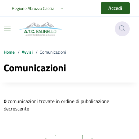
Vai ai contenuti
Vai al footer
Accedi
Regione Abruzzo Caccia
ATC Salinello
Home
/
Avvisi
/
Comunicazioni
Comunicazioni
0
comunicazioni trovate in ordine di pubblicazione
decrescente