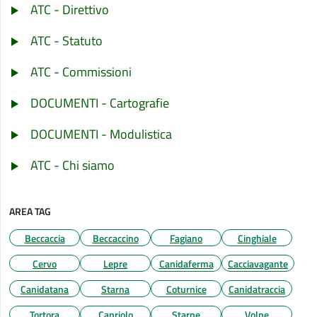
ATC - Direttivo
ATC - Statuto
ATC - Commissioni
DOCUMENTI - Cartografie
DOCUMENTI - Modulistica
ATC - Chi siamo
AREA TAG
Beccaccia
Beccaccino
Fagiano
Cinghiale
Cervo
Lepre
Canidaferma
Cacciavagante
Canidatana
Starna
Coturnice
Canidatraccia
Tortora
Capriolo
Starne
Volpe