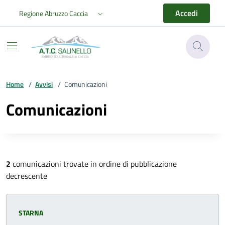
Vai ai contenuti
Vai al footer
Accedi
Regione Abruzzo Caccia
ATC Salinello
Home
/
Avvisi
/
Comunicazioni
Comunicazioni
2
comunicazioni trovate in ordine di pubblicazione
decrescente
Categoria:
STARNA