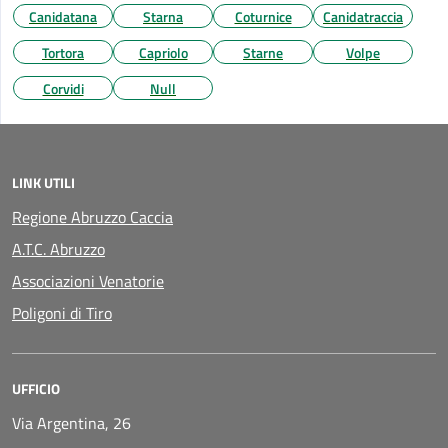
Canidatana
Starna
Coturnice
Canidatraccia
Tortora
Capriolo
Starne
Volpe
Corvidi
Null
LINK UTILI
Regione Abruzzo Caccia
A.T.C. Abruzzo
Associazioni Venatorie
Poligoni di Tiro
UFFICIO
Via Argentina, 26